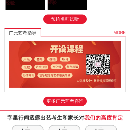
学院”
经验
大学”
经验
预约名师试听
MORE
广元艺考指导
更多广元艺考咨询
字里行间透露出艺考生和家长对
我们的高度肯定