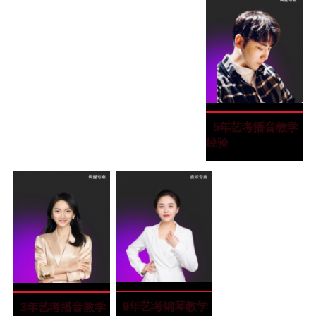
高晨瑞
高晨瑞
“毕业于厦门理工
播音教研室组长
5年艺考播音教学
大学”
经验
胡月
胡月
“毕业于四川音乐
金牌钢琴教师
9年艺考钢琴教学
向雪
向雪
“毕业于四川师范
金牌播音教师
3年艺考播音教学