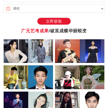
立即获取
广元艺考成果
/破茧成蝶华丽蜕变