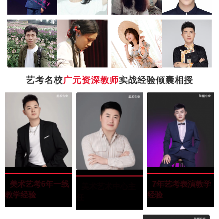
艺考名校
广元资深教师
实战经验倾囊相授
罗景文
罗景文
“四川美术学院”
色彩主教
美术艺考6年一线
韦凯潇
韦凯潇
“毕业于武汉大
表演教研室组长
7年艺考表演教学
王玉田
王玉田
“西南民族大学油
美术艺术中心主
教学经验
学”
经验
画专业”
任