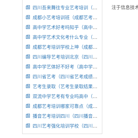
注于信息技
四川吾来舞往专业艺考培训（吾来舞往成都校区地址）

成都小艺考培训班（成都艺考培训班有哪些）

高中学艺术好考吗知乎（高中学艺术好考大学吗）

高中学艺术文化考什么专业（高中学艺术文化考什么专业比较好）

成都艺考培训学校上坤（成都正规艺考培训学校）

四川编导艺考培训北京（四川编导专业哪个学校好）

高中学艺体好不好考（高中学艺体考本科有用吗）

四川省艺考（四川省艺考成绩查询）

艺考生录取（艺考生录取结果什么时候出来）

双流中学艺考有专业吗高中（双流中学艺体）

成都艺考培训哪家可靠点（成都艺考培训哪家好）

播音艺考培训四川（四川播音主持培训机构排名）

四川艺考强化培训学校（四川艺考集训机构排名）
