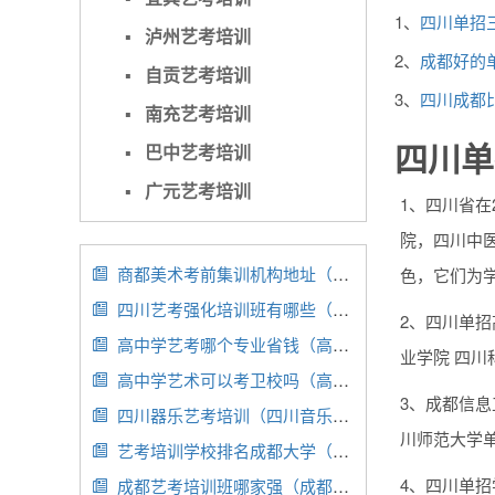
1、
四川单招
▪
泸州艺考培训
2、
成都好的
▪
自贡艺考培训
3、
四川成都
▪
南充艺考培训
四川单
▪
巴中艺考培训
▪
广元艺考培训
1、四川省
院，四川中
商都美术考前集训机构地址（商都书画院）
色，它们为

四川艺考强化培训班有哪些（四川省艺术类培训机构）

2、四川单招
高中学艺考哪个专业省钱（高中艺考哪个专业好考）

业学院 四
高中学艺术可以考卫校吗（高中考艺校好吗）

3、成都信
四川器乐艺考培训（四川音乐艺考培训班收费一般多少）

川师范大学
艺考培训学校排名成都大学（成都高考艺术培训学校排名）

4、四川单
成都艺考培训班哪家强（成都艺考培训学校成都艺考培训机构）
