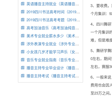
英语播音主持就业（英语播音工作）

3、要收费。
2019四川书法高考时间（2019年四川书法联考合格分数线）

个月集训：92
2019四川书法高考考题（2019四川书法高考考题图片）

4、四川舞研
高考加油音乐（高考加油纯音乐）

一个月集训的
美术专业就业薪水多少（美术专业就业薪水多少合适）

难，但是难
涉外表演专业就业（涉外专业就业前景）

5、舞研学舞
小女孩几岁才能学习声乐（女孩几岁开始学音乐）

0左右，期间
音乐专业就业指南（音乐专业学生就业前景）

左右，赛服3
播音主持专业毕业设计（播音主持专业毕业设计题目）

播音主持考试（播音主持考试时间2024）

6、一般来说
费用也会因人
至23万之间