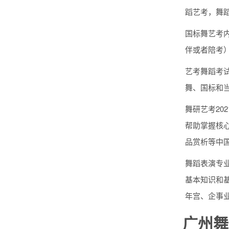
蹈艺考，舞
国标舞艺考
伴或者陪考
艺考舞蹈考
舞、国标和
舞研艺考2
帮助掌握核
品赏析等中
舞蹈表演专
基本知识和
年宫、企事
广州舞