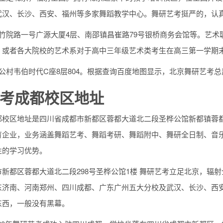
武汉、长沙、西安、福州等多家舞蹈教学中心。舞研艺考挺严的，认
紫竹院路一号广源大厦4层、南邵镇昌崔路79号银桥商务会馆等。艺
，或者各大院校的艺术系对于高中三年级艺术类考生在高三第一学期
公村韦伯时代C座8层804。根据查询百度地图显示，北京舞研艺考总
考成都校区地址
都校区地址是四川省成都市新都区蓉都大道北二段圣桦公馆新都镇蓉都
育企业，业务涵盖舞蹈艺考、舞蹈考研、舞蹈附中、舞研全日制、音
性的学习优势。
市新都区蓉都大道北二段298号圣桦公馆1楼 舞研艺考立足北京，辐
东济南、河南郑州、四川成都、广东广州五大分校及武汉、长沙、西
东西，一般没有黑幕。