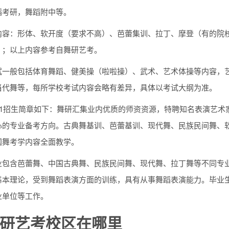
蹈考研，舞蹈附中等。
内容：形体、软开度（要求不高）、芭蕾集训、拉丁、摩登（有的院
）；以上内容参考自舞研艺考。
试一般包括体育舞蹈、健美操（啦啦操）、武术、艺术体操等内容，
当代舞等，每所学校考试内容会略有差异，具体以考试大纲为准。
021招生简章如下：舞研汇集业内优质的师资资源，特聘知名表演艺
心的专业备考方向。古典舞基训、芭蕾基训、现代舞、民族民间舞、
国舞考学内容全面教学。
业包含芭蕾舞、中国古典舞、民族民间舞、现代舞、拉丁舞等不同专
基本理论，受到舞蹈表演方面的训练，具有从事舞蹈表演能力。毕业
业单位等工作。
研艺考校区在哪里