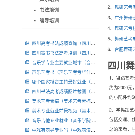
2、
舞研艺考
▪
书法培训
3、
广州舞研
▪
编导培训
4、
舞研艺考
5、
舞研艺考
四川高考书法成绩查询（四川高考书法成绩查询入口）

6、
合肥舞研
四川篆书书法高考培训（四川篆书书法高考培训班地址）

四川舞
音乐学专业主要就业城市（音乐学专业就业前景分析）

声乐艺考书（声乐艺考考些什么）

1、舞蹈艺考
哪个国家播音主持最好就业（播音主持专业国外留学）

约为2000
四川书法高考成绩图片截图（四川书法联考成绩排名）

的小配件约5
美术艺考素描（美术艺考素描考什么）

2、学舞蹈
美术专业就业前景视频（美术就业方向和前景）

包括交通、住
音乐吉他专业就业（音乐学院 吉他专业）

总的来看，学
中戏有表导专业吗（中戏表演系全称）
