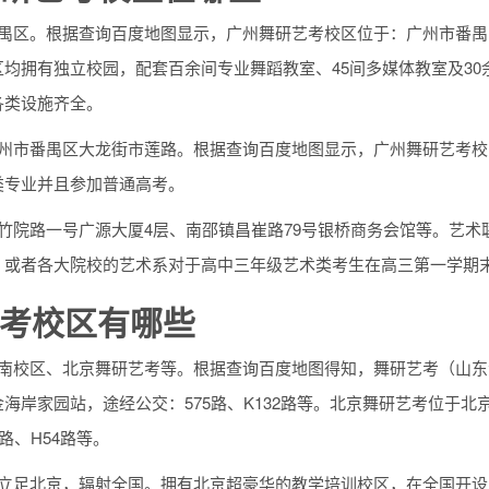
番禺区。根据查询百度地图显示，广州舞研艺考校区位于：广州市番禺
区均拥有独立校园，配套百余间专业舞蹈教室、45间多媒体教室及3
各类设施齐全。
广州市番禺区大龙街市莲路。根据查询百度地图显示，广州舞研艺考
类专业并且参加普通高考。
紫竹院路一号广源大厦4层、南邵镇昌崔路79号银桥商务会馆等。艺
，或者各大院校的艺术系对于高中三年级艺术类考生在高三第一学期
考校区有哪些
济南校区、北京舞研艺考等。根据查询百度地图得知，舞研艺考（山东
海岸家园站，途经公交：575路、K132路等。北京舞研艺考位于北
2路、H54路等。
考立足北京，辐射全国。拥有北京超豪华的教学培训校区，在全国开