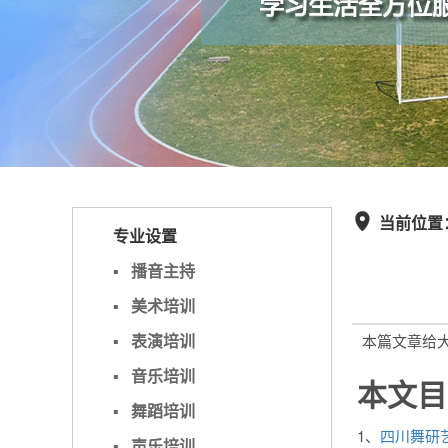
当前位置

专业设置
▪
播音主持
▪
美术培训
▪
表演培训
本篇文章给
▪
音乐培训
本文目
▪
舞蹈培训
1、
四川舞研
▪
声乐培训