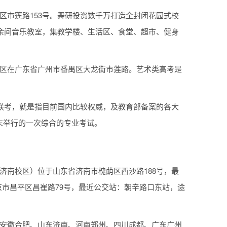
区市莲路153号。舞研投资数千万打造全封闭花园式校
0余间音乐教室，集教学楼、生活区、食堂、超市、健身
校区在广东省广州市番禺区大龙街市莲路。艺术类高考是
术联考，就是指目前国内比较权威，及教育部备案的各大
末举行的一次综合的专业考试。
济南校区）位于山东省济南市槐荫区西沙路188号，最
京市昌平区昌崔路79号，最近公交站：朝辛路口东站，途
设安徽合肥、山东济南、河南郑州、四川成都、广东广州