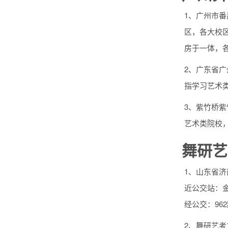
1、广州市
区，各大校
房于一体，
2、广东省
指学习艺术
3、紫竹桥
艺术类院校
舞研艺
1、山东省
近公交站：金
经公交：96
2、舞研艺