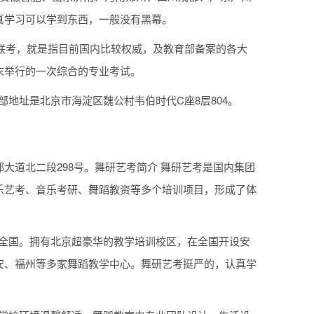
真学习可以学到东西，一般没有黑幕。
术联考，就是指目前国内比较权威，及教育部备案的各大
末举行的一次综合的专业考试。
部地址是北京市海淀区魏公村韦伯时代C座8层804。
大道北二段298号。舞研艺考简介 舞研艺考是国内集团
乐艺考、音乐考研、舞蹈教资等多个培训项目，形成了体
射全国。拥有北京超豪华的教学培训校区，在全国开设安
安、福州等多家舞蹈教学中心。舞研艺考挺严的，认真学