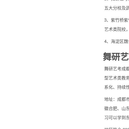
五大分校及
3、紫竹桥
艺术类院校
4、海淀区魏
舞研艺
舞研艺考成
型艺术类教
系化、持续
地址：成都
徽合肥、山
习可以学到