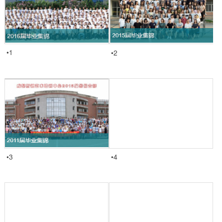
•1
•2
•3
•4