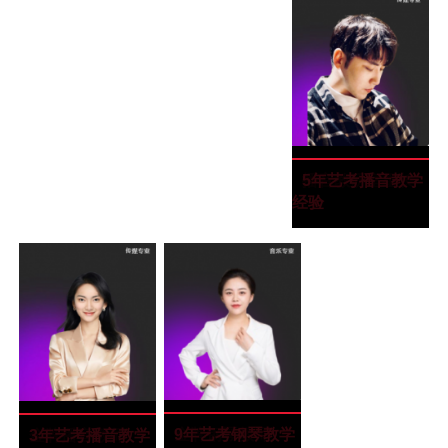
高晨瑞
高晨瑞
“毕业于厦门理工
播音教研室组长
5年艺考播音教学
大学”
经验
胡月
胡月
“毕业于四川音乐
金牌钢琴教师
9年艺考钢琴教学
向雪
向雪
“毕业于四川师范
金牌播音教师
3年艺考播音教学