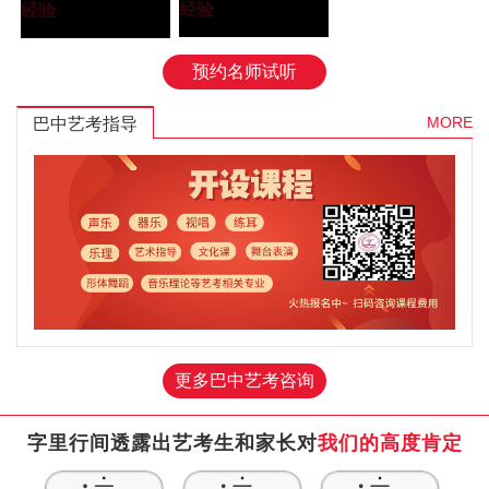
学院”
经验
大学”
经验
预约名师试听
MORE
巴中艺考指导
更多巴中艺考咨询
字里行间透露出艺考生和家长对
我们的高度肯定