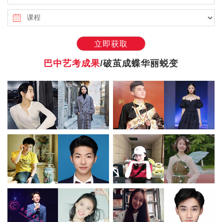
立即获取
巴中艺考成果
/破茧成蝶华丽蜕变