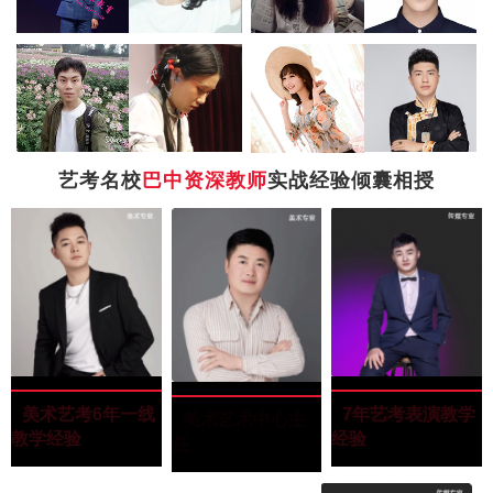
艺考名校
巴中资深教师
实战经验倾囊相授
罗景文
罗景文
“四川美术学院”
色彩主教
美术艺考6年一线
韦凯潇
韦凯潇
“毕业于武汉大
表演教研室组长
7年艺考表演教学
王玉田
王玉田
“西南民族大学油
美术艺术中心主
教学经验
学”
经验
画专业”
任