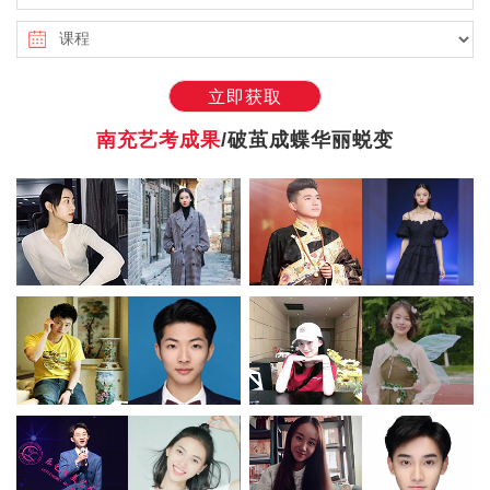
立即获取
南充艺考成果
/破茧成蝶华丽蜕变