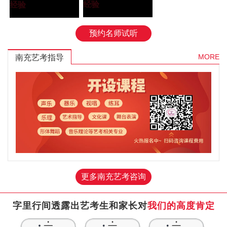
学院”
经验
大学”
经验
预约名师试听
MORE
南充艺考指导
更多南充艺考咨询
字里行间透露出艺考生和家长对
我们的高度肯定