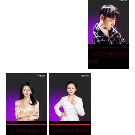
高晨瑞
高晨瑞
“毕业于厦门理工
播音教研室组长
5年艺考播音教学
大学”
经验
胡月
胡月
“毕业于四川音乐
金牌钢琴教师
9年艺考钢琴教学
向雪
向雪
“毕业于四川师范
金牌播音教师
3年艺考播音教学