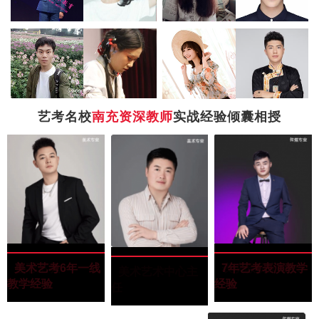
艺考名校
南充资深教师
实战经验倾囊相授
罗景文
罗景文
“四川美术学院”
色彩主教
美术艺考6年一线
韦凯潇
韦凯潇
“毕业于武汉大
表演教研室组长
7年艺考表演教学
王玉田
王玉田
“西南民族大学油
美术艺术中心主
教学经验
学”
经验
画专业”
任