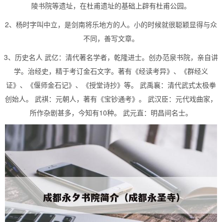
陵书院等遗址，在杜甫遗址的基础上辟有杜甫公园。
2、杨时字叫中立，是剑南将乐地方的人。小的时候就很聪颖显得与众
不同，善写文章。
3、历史名人 武亿：清代著名学者，乾隆进士。创办范泉书院，亲自讲
学。治经史，精于考订金石文字。著有《经读考异》、《群经义
证》、《偃师金石记》、《授堂诗抄》等。 武禹襄：清代武式太极拳
创始人。 武祺：元朝人，著有《宝钞通考》。 武汉臣：元代戏曲家，
所作杂剧甚多，今知有10种。 武元直：明昌间名士。