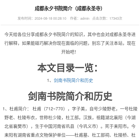
成都永夕书院简介（成都永圣寺）
发布时间：2024-08-18 00:28:10 作者：admin 点击次数：17343次
今天给各位分享成都永夕书院简介的知识，其中也会对成都永圣寺进
行解释，如果能碰巧解决你现在面临的问题，别忘了关注本站，现在
开始吧！
本文目录一览：
1、
剑南书院简介和历史
剑南书院简介和历史
1、杜甫简介： 杜甫（712~770），字子美，自号少陵野老，一号杜陵
野老、杜陵布衣，世称杜少陵，杜工部。汉族，祖籍湖北襄阳（今湖
北省襄樊市），生于中国河南省巩县（今巩义市）。死于耒阳市。今
耒阳有湖南省重点文物保护单位——杜甫墓、杜工部祠、杜陵桥、杜