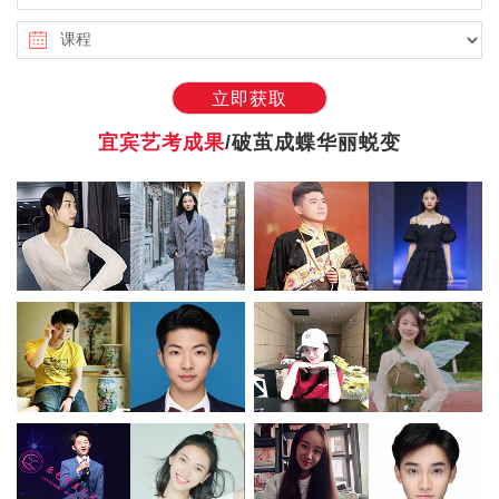
立即获取
宜宾艺考成果
/破茧成蝶华丽蜕变