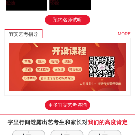
学院”
经验
大学”
经验
预约名师试听
MORE
宜宾艺考指导
更多宜宾艺考咨询
字里行间透露出艺考生和家长对
我们的高度肯定