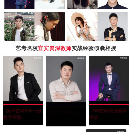
艺考名校
宜宾资深教师
实战经验倾囊相授
罗景文
罗景文
“四川美术学院”
色彩主教
美术艺考6年一线
韦凯潇
韦凯潇
“毕业于武汉大
表演教研室组长
7年艺考表演教学
王玉田
王玉田
“西南民族大学油
美术艺术中心主
教学经验
学”
经验
画专业”
任