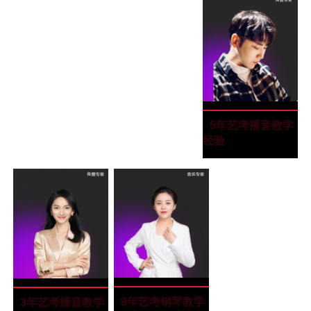
高晨瑞
高晨瑞
“毕业于厦门理工
播音教研室组长
5年艺考播音教学
大学”
经验
胡月
胡月
“毕业于四川音乐
金牌钢琴教师
9年艺考钢琴教学
向雪
向雪
“毕业于四川师范
金牌播音教师
3年艺考播音教学