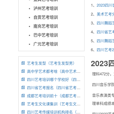
1、
2023四
▪
泸州艺考培训
2、
美术艺考分
▪
自贡艺考培训
3、
四川舞蹈艺
▪
南充艺考培训
4、
四川省艺
▪
巴中艺考培训
5、
四川舞蹈艺
▪
广元艺考培训
6、
四川艺考2
202
艺考生发型（艺考生发型男）

高中学艺术都考啥（高中艺术考什么）

理科472分
四川艺考培训哪个学校好（四川艺考学校排行榜）

四川音乐学院
四川省艺考报名（四川省艺考报名费）

音乐表演类专
成都艺考培训前十（成都艺考培训前十名有哪些）

理单科成绩本
艺考生文化课集训（艺考生文化课集训学校哪家好）

四川艺考传媒培训机构排名（四川传媒艺术生）

四川2023