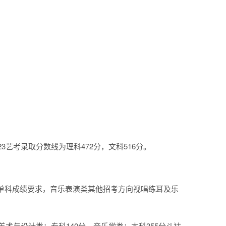
3艺考录取分数线为理科472分，文科516分。
无单科成绩要求，音乐表演类其他招考方向视唱练耳及乐
美术与设计类：专科140分。音乐学类：本科355分斗袜