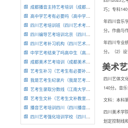
成都播音主持艺考培训（成都播音主持艺考培训机构哪家好）

巧；专科14
高中学艺考有必要吗（高中学艺考好吗）

年四川音乐学
四川艺考培训班（四川艺术考前培训）

分。作曲与作
四川编导艺考培训北京（四川编导专业哪个学校好）

年四川专业统
四川艺考补习机构（四川艺术考前培训）

分。（2）设
中学艺考结束了吗高中生（高中艺考取消了吗）

成都美术艺考培训（成都美术艺考培训机构哪家好）

美术艺
艺考生补习（艺考生有必要补课吗）

四川艺体文化
我是艺考生纪录片（我是艺考生纪录片2）

140分。音
艺考生录取分数线（江南大学美术艺考生录取分数线）

艺考生文补（艺考生文补教室纪律）

文科：本科第
播音艺考培训四川（四川播音主持培训机构排名）

四川美术学院
四川艺考强化培训学校（四川艺考集训机构排名）

划定控制线和