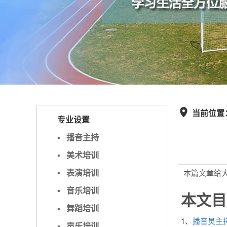
当前位置

专业设置
▪
播音主持
▪
美术培训
▪
表演培训
本篇文章给
▪
音乐培训
本文目
▪
舞蹈培训
1、
播音员主
▪
声乐培训