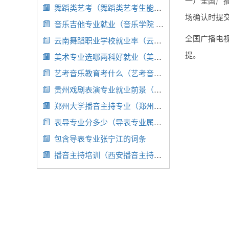
一）全国广
舞蹈类艺考（舞蹈类艺考生能报考的专业）

场确认时提
音乐吉他专业就业（音乐学院 吉他专业）

全国广播电
云南舞蹈职业学校就业率（云南舞蹈大专）

提。
美术专业选哪两科好就业（美术选什么专业好就业）

艺考音乐教育考什么（艺考音乐教育考什么专业）

贵州戏剧表演专业就业前景（贵州戏剧表演专业就业前景怎么样）

郑州大学播音主持专业（郑州大学播音主持专业学费）

表导专业分多少（导表专业属于什么专业）

包含导表专业张宁江的词条

播音主持培训（西安播音主持培训）
