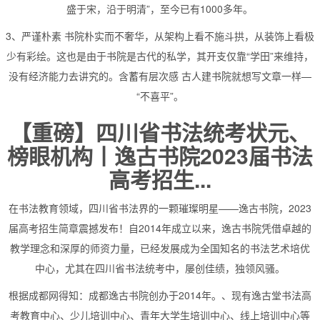
盛于宋，沿于明清”，至今已有1000多年。
3、严谨朴素 书院朴实而不奢华，从架构上看不施斗拱，从装饰上看极
少有彩绘。这也是由于书院是古代的私学，其开支仅靠“学田”来维持，
没有经济能力去讲究的。含蓄有层次感 古人建书院就想写文章一样—
“不喜平”。
【重磅】四川省书法统考状元、
榜眼机构丨逸古书院2023届书法
高考招生...
在书法教育领域，四川省书法界的一颗璀璨明星——逸古书院，2023
届高考招生简章震撼发布！自2014年成立以来，逸古书院凭借卓越的
教学理念和深厚的师资力量，已经发展成为全国知名的书法艺术培优
中心，尤其在四川省书法统考中，屡创佳绩，独领风骚。
根据成都网得知：成都逸古书院创办于2014年。、现有逸古堂书法高
考教育中心、少儿培训中心、青年大学生培训中心、线上培训中心等