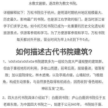
水敷文匾额，遂改称为敷文书院。
详细解释如下：万松书院位于杭州，是明清时期杭州地区规模最大、
历史最久、影响最广的书院，也是浙江右学政的衙门，是当时浙江省
学子们求学之地。如今的万松书院已成为一处重要的历史文化遗址和
旅游景点，供游客参观和学习。为了方便游客参观和学习，万松书院
每天都对外开放，营业时间为早上9点到下午5点。
如何描述古代书院建筑?
1、\x0d\x0a\x0d\x0a书院建筑多为一组较为庞大严谨规整的建筑群，
但由于重视地形的利用，多依山而建，前卑后高，层层叠进，错落有
致；加以庭院绿化，林木遮掩，以及亭阁点缀，山墻起伏，飞檐翘
角，构成生动景象，与自然景色取得有机结合，因而收到“骨色相和，
神彩互发”之效。
2、四大古代书院具体介绍如下：白鹿洞书院：庐山白鹿洞书院位于五
老峰东南，为中国四大书院之一，始建于公元940年， 书院始于唐、