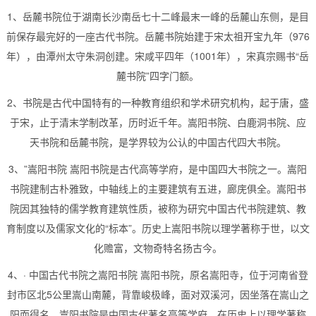
1、岳麓书院位于湖南长沙南岳七十二峰最末一峰的岳麓山东侧，是目
前保存最完好的一座古代书院。岳麓书院始建于宋太祖开宝九年（976
年），由潭州太守朱洞创建。宋咸平四年（1001年），宋真宗赐书“岳
麓书院”四字门额。
2、书院是古代中国特有的一种教育组织和学术研究机构，起于唐，盛
于宋，止于清末学制改革，历时近千年。嵩阳书院、白鹿洞书院、应
天书院和岳麓书院，是学界较为公认的中国古代四大书院。
3、”嵩阳书院 嵩阳书院是古代高等学府，是中国四大书院之一。嵩阳
书院建制古朴雅致，中轴线上的主要建筑有五进，廊庑俱全。嵩阳书
院因其独特的儒学教育建筑性质，被称为研究中国古代书院建筑、教
育制度以及儒家文化的“标本”。历史上嵩阳书院以理学著称于世，以文
化赡富，文物奇特名扬古今。
4、· 中国古代书院之嵩阳书院 嵩阳书院，原名嵩阳寺，位于河南省登
封市区北5公里嵩山南麓，背靠峻极峰，面对双溪河，因坐落在嵩山之
阳而得名。嵩阳书院是中国古代著名高等学府，在历史上以理学著称