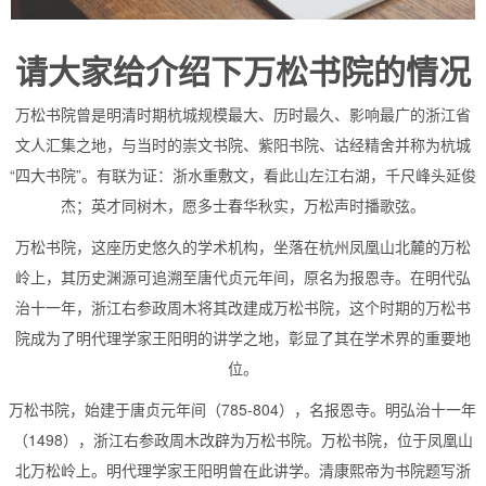
请大家给介绍下万松书院的情况
万松书院曾是明清时期杭城规模最大、历时最久、影响最广的浙江省
文人汇集之地，与当时的崇文书院、紫阳书院、诂经精舍并称为杭城
“四大书院”。有联为证：浙水重敷文，看此山左江右湖，千尺峰头延俊
杰；英才同树木，愿多士春华秋实，万松声时播歌弦。
万松书院，这座历史悠久的学术机构，坐落在杭州凤凰山北麓的万松
岭上，其历史渊源可追溯至唐代贞元年间，原名为报恩寺。在明代弘
治十一年，浙江右参政周木将其改建成万松书院，这个时期的万松书
院成为了明代理学家王阳明的讲学之地，彰显了其在学术界的重要地
位。
万松书院，始建于唐贞元年间（785-804），名报恩寺。明弘治十一年
（1498），浙江右参政周木改辟为万松书院。万松书院，位于凤凰山
北万松岭上。明代理学家王阳明曾在此讲学。清康熙帝为书院题写浙