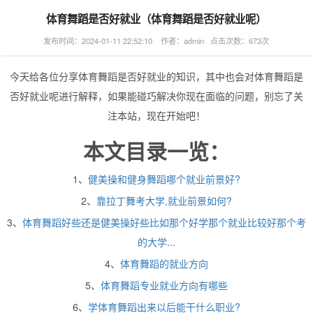
体育舞蹈是否好就业（体育舞蹈是否好就业呢）
发布时间：2024-01-11 22:52:10 作者：admin 点击次数：673次
今天给各位分享体育舞蹈是否好就业的知识，其中也会对体育舞蹈是
否好就业呢进行解释，如果能碰巧解决你现在面临的问题，别忘了关
注本站，现在开始吧！
本文目录一览：
1、
健美操和健身舞蹈哪个就业前景好?
2、
靠拉丁舞考大学,就业前景如何?
3、
体育舞蹈好些还是健美操好些比如那个好学那个就业比较好那个考
的大学...
4、
体育舞蹈的就业方向
5、
体育舞蹈专业就业方向有哪些
6、
学体育舞蹈出来以后能干什么职业?