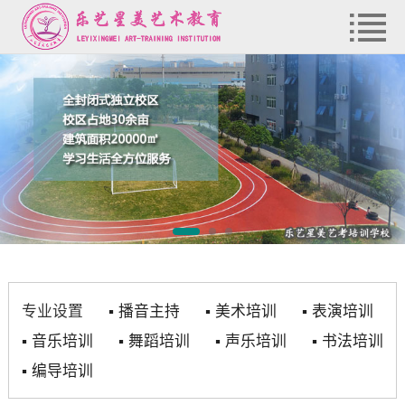
专业设置
▪
播音主持
▪
美术培训
▪
表演培训
▪
音乐培训
▪
舞蹈培训
▪
声乐培训
▪
书法培训
▪
编导培训