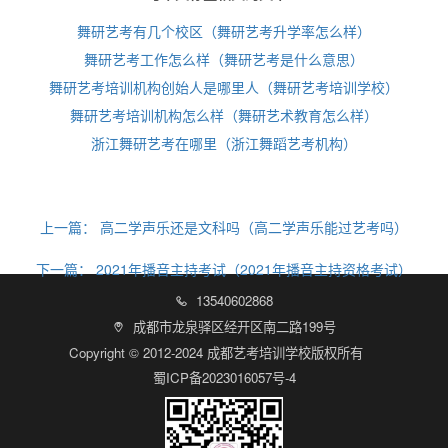
舞研艺考有几个校区（舞研艺考升学率怎么样）
舞研艺考工作怎么样（舞研艺考是什么意思）
舞研艺考培训机构创始人是哪里人（舞研艺考培训学校）
舞研艺考培训机构怎么样（舞研艺术教育怎么样）
浙江舞研艺考在哪里（浙江舞蹈艺考机构）
上一篇：
高二学声乐还是文科吗（高二学声乐能过艺考吗）
下一篇：
2021年播音主持考试（2021年播音主持资格考试）
13540602868

成都市龙泉驿区经开区南二路199号

Copyright © 2012-2024 成都艺考培训学校版权所有
蜀ICP备2023016057号-4