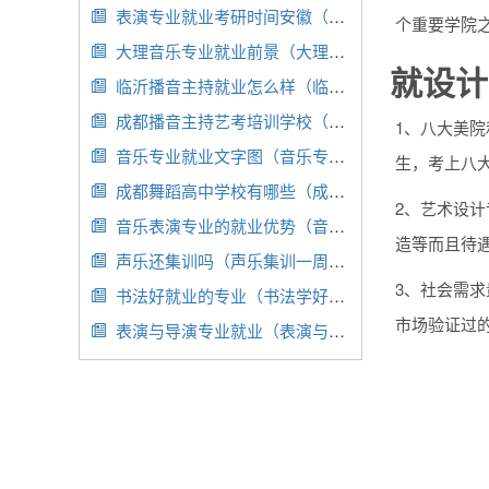
表演专业就业考研时间安徽（安徽省表演专业）

个重要学院
大理音乐专业就业前景（大理大学音乐学）

就设计
临沂播音主持就业怎么样（临沂大学播音主持就业前景）

成都播音主持艺考培训学校（成都播音艺考培训哪家好）

1、八大美院
音乐专业就业文字图（音乐专业就业情况）

生，考上八大
成都舞蹈高中学校有哪些（成都市舞蹈学校排名）

2、艺术设
音乐表演专业的就业优势（音乐表演专业的就业方向）

造等而且待
声乐还集训吗（声乐集训一周几节课比较好）

3、社会需
书法好就业的专业（书法学好就业吗）

市场验证过
表演与导演专业就业（表演与导演专业就业岗位）
