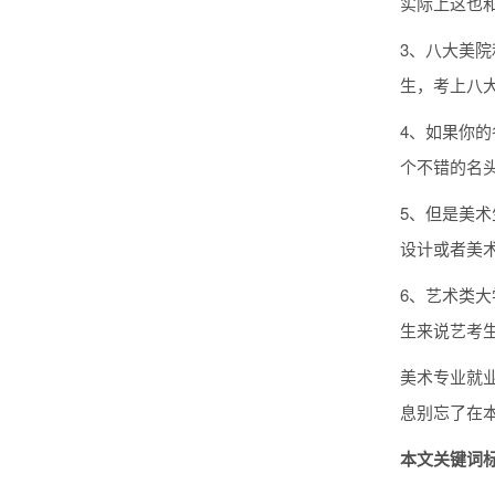
实际上这也
3、八大美院
生，考上八大
4、如果你
个不错的名
5、但是美
设计或者美
6、艺术类
生来说艺考
美术专业就业
息别忘了在
本文关键词标