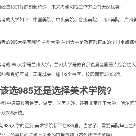
研经费和良好的副部待遇，未来考研和找工作方面有天然优势。
易考的大学如下：中国美院、中央美院、鲁迅美院、四川美院、广州
考的985大学有哪些 兰州大学 兰州大学是教育部直属的全国重点综合性
易考的985大学是兰州大学。兰州大学是教育部直属全国重点综合性
响和良好声誉。现有城关、榆中2个校区，校园面积35432亩。
该选985还是选择美术学院?
类学科中选高校有鲁美、湖美、天美之外，还有北京理工大学、哈尔滨
众985高校。
与985大学的区别 美术学院都不在985里，当然了，需要美院毕业
要比一般高校的艺术类毕业的更受重视（不包括清华美院）。