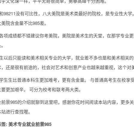
和学文化课一样，平平无奇很简单，勇攀高峰十分困难。
和98211没有可比性，八大美院是美术类最好的院校，是专业性大学
美院含金量不比985差。
的各项成绩都不错建议你考美院，美院是美术生的天堂，在那学专业更
头。
术生以后只能读和美术相关专业的大学，就业差不多也是和美术相关
术，还是很有前途的，社会对艺术和创意产业也越来越重视，这个对
大学生生比普通本科生更加难考，更有含金量。 与普通高考生在校享
生要更加艰辛。 可分为校考和联考两大类。
前景985的介绍就聊到这里吧，感谢你花时间阅读本站内容，更多关
本站进行查找喔。
签: 美术专业就业前景985