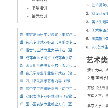
1、
艺术类院校
▪
书法培训
2、
就设计专业
▪
编导培训
3、
美术生最容
4、
美术生该选
李家沱声乐学习位置（李家沱有哪些补课机构）

5、
川美就业率
音乐专业就业好么（音乐类专业就业前景）

6、
985美术
播音与主持专业大学排名（播音与主持专业大学排名及分数线）

艺术类
成都声乐学习班（成都声乐培训课程）

表导组合是啥专业的（表导和戏导区别）

清华大学，简
音乐学专业毕业生好就业（音乐学专业毕业生好就业吗男生）

入选“基础学
四川书法高考艺考内容（四川书法高考艺考内容一样吗）

开设书法专
高中学生自编舞蹈书（初中生自编舞蹈）

东南大学、
安职表演专业好就业吗（安徽职业技术学院时尚表演与传播）

图书区表演专业就业方向（图书馆学专业就业方向）

北京大学：北