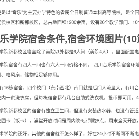
院是以“音乐”为主要办学特色的省属全日制普通本科高等院校，是全
侯校区和新都校区，总占地面积1200余亩，设有26个教学部门、1
乐学院宿舍条件,宿舍环境图片(10
乐学院新都校区寝室除了美院以外都是6人间（美院4人），里面配置
乐学院宿舍有四人一间也有六人一间价格不同， 四川音乐学院宿舍环
间、电风扇，储物柜足够你用。
院有16栋宿舍，四个校门（东南西北）南门就是后门人流量大，有川
校内一家洗衣房，但每栋宿舍都有几台自助式洗衣机，投币即可用，4
乐学院新都校区的宿舍有独立卫生间，但没有安装热水器，也没有管
校园卡（饭卡），澡堂开放时间是周内晚6点到晚8点，周末全天开放
美术学院的还好，其他的宿舍就不怎么样了，好在24小时不断网不断