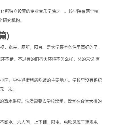
国11所独立设置的专业音乐学院之一。该学院有两个校
0个研究机构。
篇)
电视，宽带，厕所，阳台。是大学寝室条件里算好的了。
境还不错，不过有的旧宿舍环境不怎么样，总的来说 有
音小区，学生逛街租房吃饭的主要地方。学校里没有系统
元一次。
道的热水供应。洗澡需要去学校澡堂，澡堂在食堂大楼的
。
电不断水，六人间，上下铺，限电，电吹风属于违规电