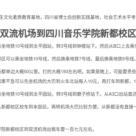
学生文化素质教育基地，四川省博士后创新实践基地，社会艺术水平考
双流机场到四川音乐学院新都校区
坐地铁10号线到太平园站，转3号线到钟楼站下。然后从B口上去乘
区可以乘坐地铁10号线，然后换乘地铁7号线，最后换乘地铁5号线
新都单边大概50公里。打的大概150左右吧。如果是晚上，可能要
果不急可以先坐机场的大巴到火车北站每人10元，再打车到新都，1
乘坐地铁10号线到太平园站，转3号线到磨子桥站下。从A3口出站直
从新都校区校车到本部后，再转机场大巴比较方便。从新都没有直接一
学院新都校区到双流机场出租车要一百七元左右。