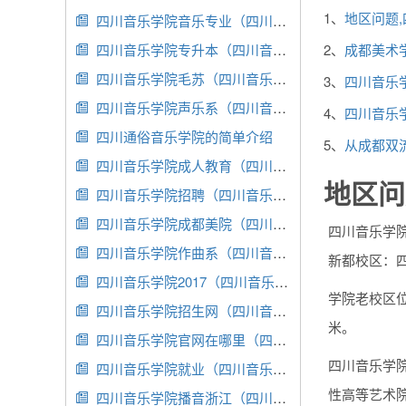
1、
地区问题
四川音乐学院音乐专业（四川音乐学院音乐专业录取分数线）

四川音乐学院专升本（四川音乐学院专升本多久出成绩）
2、
成都美术

四川音乐学院毛苏（四川音乐学院毛佳）
3、
四川音乐

四川音乐学院声乐系（四川音乐学院声乐系主任）

4、
四川音乐学
四川通俗音乐学院的简单介绍

5、
从成都双
四川音乐学院成人教育（四川音乐学院成人教育吉他教学）

地区问
四川音乐学院招聘（四川音乐学院招聘教师公告2023）

四川音乐学院成都美院（四川音乐学院成都美院排名）

四川音乐学
四川音乐学院作曲系（四川音乐学院作曲系怎么样）

新都校区：四
四川音乐学院2017（四川音乐学院2017本科录取结果）

学院老校区位
四川音乐学院招生网（四川音乐学院招生信息网）

米。
四川音乐学院官网在哪里（四川音乐学院官网址）

四川音乐学
四川音乐学院就业（四川音乐学院就业办电话）

性高等艺术院
四川音乐学院播音浙江（四川音乐学院2020年播音主持录取分数线）
