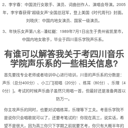
2、李宇春：中国流行女歌手、演员、词曲创作人、演唱会导演。2005
年，李宇春获得”超级女声“全国总冠军，登上美国《时代周刊》封面。
刘晓庆：中国内地女演员、国家一级演员。
3、年快乐女声第八名--潘虹樾：1989年7月1日出生于贵州省凯里市，
中国内地女歌手，毕业于四川音乐学院声乐系。
有谁可以解答我关于考四川音乐
学院声乐系的一些相关信息?
首先要找专业老师或者培训中心进行培训，川音的声乐系的分数是：
声乐（总分400分）、小三门[视唱（20分）、练耳（80分）、乐理（4
0分）]。考试的时候声乐曲子虽然只用唱一首，但最好还是准备两首以
防万一。
你主攻声乐的同时，也要对试唱练耳，乐理等下工夫。考音乐学院不
是说你只会唱歌就可以了，还要考笔试的！你现在高三，说实话，希
望不是很大，因为高三你只下学期之前就要艺考，你只有大概半年的