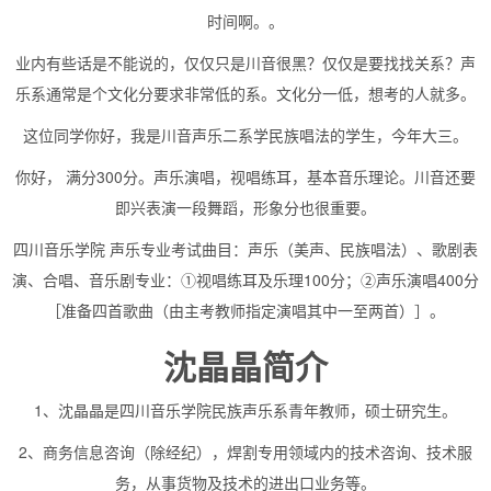
时间啊。。
业内有些话是不能说的，仅仅只是川音很黑？仅仅是要找找关系？声
乐系通常是个文化分要求非常低的系。文化分一低，想考的人就多。
这位同学你好，我是川音声乐二系学民族唱法的学生，今年大三。
你好， 满分300分。声乐演唱，视唱练耳，基本音乐理论。川音还要
即兴表演一段舞蹈，形象分也很重要。
四川音乐学院 声乐专业考试曲目：声乐（美声、民族唱法）、歌剧表
演、合唱、音乐剧专业：①视唱练耳及乐理100分；②声乐演唱400分
［准备四首歌曲（由主考教师指定演唱其中一至两首）］。
沈晶晶简介
1、沈晶晶是四川音乐学院民族声乐系青年教师，硕士研究生。
2、商务信息咨询（除经纪），焊割专用领域内的技术咨询、技术服
务，从事货物及技术的进出口业务等。