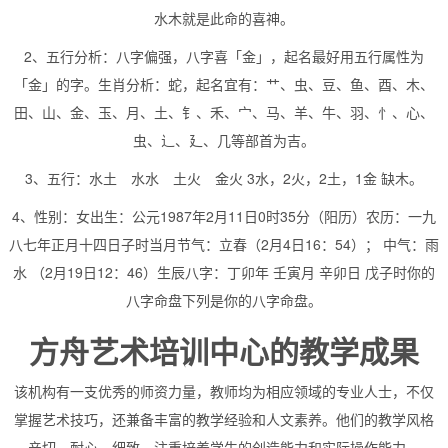
水木就是此命的喜神。
2、五行分析：八字偏强，八字喜「金」，起名最好用五行属性为
「金」的字。生肖分析：蛇，起名宜有：艹、虫、豆、鱼、酉、木、
田、山、金、玉、月、土、钅、禾、宀、马、羊、牛、羽、忄、心、
虫、辶、廴、几等部首为吉。
3、五行：水土 水水 土火 金火 3水，2火，2土，1金 缺木。
4、性别：女出生：公元1987年2月11日0时35分（阳历）农历：一九
八七年正月十四日子时当月节气：立春（2月4日16：54）； 中气：雨
水 （2月19日12：46）生辰八字：丁卯年 壬寅月 辛卯日 戊子时你的
八字命盘下列是你的八字命盘。
方舟艺术培训中心的教学成果
该机构有一支优秀的师资力量，教师均为相应领域的专业人士，不仅
掌握艺术技巧，还兼备丰富的教学经验和人文素养。他们的教学风格
亲切、耐心、细致，注重培养学生的创造能力和实际操作能力。