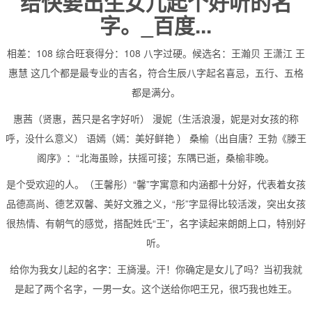
给快要出生女儿起个好听的名
字。_百度...
相差：108 综合旺衰得分：108 八字过硬。候选名：王瀚贝 王潇江 王
惠慧 这几个都是最专业的吉名，符合生辰八字起名喜忌，五行、五格
都是满分。
惠茜（贤惠，茜只是名字好听） 漫妮（生活浪漫，妮是对女孩的称
呼，没什么意义） 语嫣（嫣：美好鲜艳 ） 桑榆（出自唐？王勃《滕王
阁序》：“北海虽赊，扶摇可接；东隅已逝，桑榆非晚。
是个受欢迎的人。（王馨彤）“馨”字寓意和内涵都十分好，代表着女孩
品德高尚、德艺双馨、美好文雅之义，“彤”字显得比较活泼，突出女孩
很热情、有朝气的感觉，搭配姓氏“王”，名字读起来朗朗上口，特别好
听。
给你为我女儿起的名字：王旖漫。汗！你确定是女儿了吗？当初我就
是起了两个名字，一男一女。这个送给你吧王兄，很巧我也姓王。