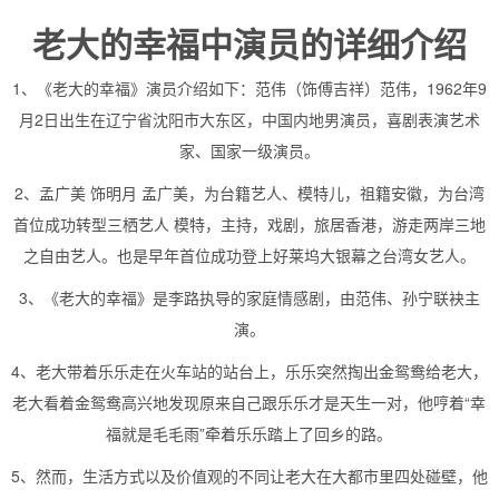
老大的幸福中演员的详细介绍
1、《老大的幸福》演员介绍如下：范伟（饰傅吉祥）范伟，1962年9
月2日出生在辽宁省沈阳市大东区，中国内地男演员，喜剧表演艺术
家、国家一级演员。
2、孟广美 饰明月 孟广美，为台籍艺人、模特儿，祖籍安徽，为台湾
首位成功转型三栖艺人 模特，主持，戏剧，旅居香港，游走两岸三地
之自由艺人。也是早年首位成功登上好莱坞大银幕之台湾女艺人。
3、《老大的幸福》是李路执导的家庭情感剧，由范伟、孙宁联袂主
演。
4、老大带着乐乐走在火车站的站台上，乐乐突然掏出金鸳鸯给老大，
老大看着金鸳鸯高兴地发现原来自己跟乐乐才是天生一对，他哼着“幸
福就是毛毛雨”牵着乐乐踏上了回乡的路。
5、然而，生活方式以及价值观的不同让老大在大都市里四处碰壁，他