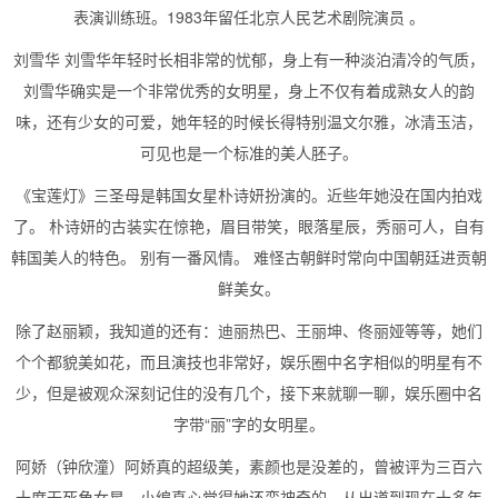
表演训练班。1983年留任北京人民艺术剧院演员 。
刘雪华 刘雪华年轻时长相非常的忧郁，身上有一种淡泊清冷的气质，
刘雪华确实是一个非常优秀的女明星，身上不仅有着成熟女人的韵
味，还有少女的可爱，她年轻的时候长得特别温文尔雅，冰清玉洁，
可见也是一个标准的美人胚子。
《宝莲灯》三圣母是韩国女星朴诗妍扮演的。近些年她没在国内拍戏
了。 朴诗妍的古装实在惊艳，眉目带笑，眼落星辰，秀丽可人，自有
韩国美人的特色。 别有一番风情。 难怪古朝鲜时常向中国朝廷进贡朝
鲜美女。
除了赵丽颖，我知道的还有：迪丽热巴、王丽坤、佟丽娅等等，她们
个个都貌美如花，而且演技也非常好，娱乐圈中名字相似的明星有不
少，但是被观众深刻记住的没有几个，接下来就聊一聊，娱乐圈中名
字带“丽”字的女明星。
阿娇（钟欣潼）阿娇真的超级美，素颜也是没差的，曾被评为三百六
十度无死角女星。小编真心觉得她还蛮神奇的，从出道到现在十多年