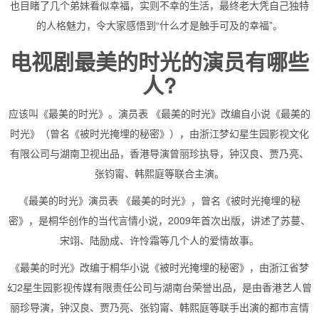
也目睹了几个弟妹看似幸福，实则不幸的生活，最终老大凭自己独特
的人格魅力，令大家感悟到“什么才是触手可及的幸福”。
电视剧最美的时光的演员有哪些
人?
应该叫《最美的时光》。演员表 《最美的时光》改编自小说《最美的
时光》（曾名《被时光掩埋的秘密》），由浙江梦幻星生园影视文化
有限公司与湖南卫视出品，香港导演曾丽珍执导，钟汉良、贾乃亮、
张钧甯、韩熙庭等联合主演。
《最美的时光》演员表 《最美的时光》，曾名《被时光掩埋的秘
密》，是桐华创作的当代言情小说，2009年首次出版，讲述了苏蔓、
宋翊、陆励成、许怜霜等几个人的爱情故事。
《最美的时光》改编于桐华小说《被时光掩埋的秘密》，由浙江省梦
幻2星生园影视传媒有限责任公司与湖南台荣誉出品，是由香港艺人曾
丽珍导演，钟汉良、贾乃亮、张钧甯、韩熙庭等联手出演的都市言情