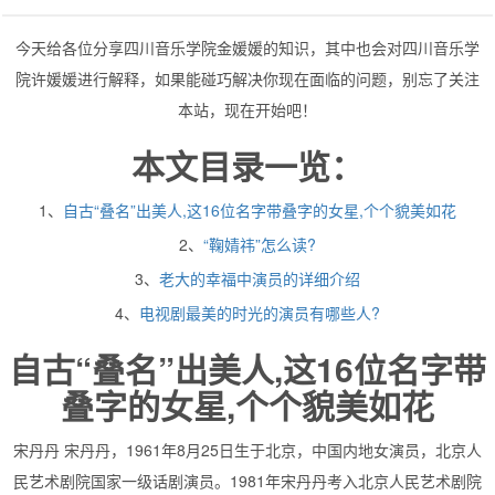
今天给各位分享四川音乐学院金媛媛的知识，其中也会对四川音乐学
院许媛媛进行解释，如果能碰巧解决你现在面临的问题，别忘了关注
本站，现在开始吧！
本文目录一览：
1、
自古“叠名”出美人,这16位名字带叠字的女星,个个貌美如花
2、
“鞠婧祎”怎么读?
3、
老大的幸福中演员的详细介绍
4、
电视剧最美的时光的演员有哪些人?
自古“叠名”出美人,这16位名字带
叠字的女星,个个貌美如花
宋丹丹 宋丹丹，1961年8月25日生于北京，中国内地女演员，北京人
民艺术剧院国家一级话剧演员。1981年宋丹丹考入北京人民艺术剧院