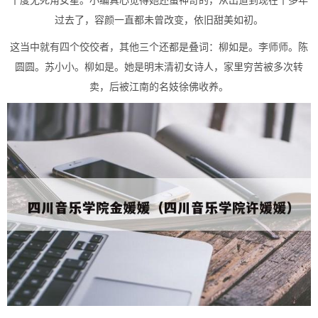
过去了，容颜一直都未曾改变，依旧甜美如初。
这当中就有四个佼佼者，其他三个还都是叠词：柳如是。李师师。陈
圆圆。苏小小。柳如是。她是明末清初女诗人，家里穷苦被多次转
卖，后被江南的名妓徐佛收养。