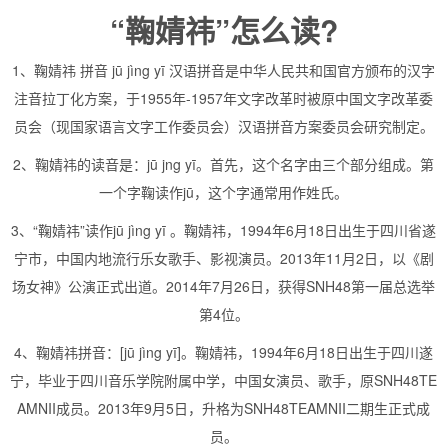
“鞠婧祎”怎么读?
1、鞠婧祎 拼音 jū jìng yī 汉语拼音是中华人民共和国官方颁布的汉字
注音拉丁化方案，于1955年-1957年文字改革时被原中国文字改革委
员会（现国家语言文字工作委员会）汉语拼音方案委员会研究制定。
2、鞠婧祎的读音是：jū jng yī。首先，这个名字由三个部分组成。第
一个字鞠读作jū，这个字通常用作姓氏。
3、“鞠婧祎”读作jū jìng yī 。鞠婧祎，1994年6月18日出生于四川省遂
宁市，中国内地流行乐女歌手、影视演员。2013年11月2日，以《剧
场女神》公演正式出道。2014年7月26日，获得SNH48第一届总选举
第4位。
4、鞠婧祎拼音：[jū jìng yī]。鞠婧祎，1994年6月18日出生于四川遂
宁，毕业于四川音乐学院附属中学，中国女演员、歌手，原SNH48TE
AMNII成员。2013年9月5日，升格为SNH48TEAMNII二期生正式成
员。