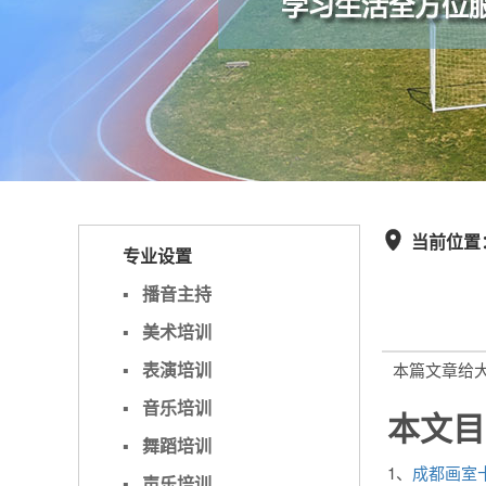
当前位置

专业设置
▪
播音主持
▪
美术培训
▪
表演培训
本篇文章给
▪
音乐培训
本文目
▪
舞蹈培训
1、
成都画室
▪
声乐培训