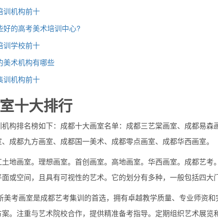
培训机构前十
些好的高考美术培训中心?
培训学校前十
的美术机构有哪些
集训机构前十
室十大排行
训机构排名榜如下：成都十大画室名单：成都三艺棠画室、成都易森
室、成都九方画室、成都国一美术、成都零点画室、成都华西画室。
红土地画室。理想画室。首创画室。高地画室。华西画室。成都艺考
平面或空间，且具有可视性的艺术。它的划分有多种，一般包括四大
 新美考画室是成都艺考集训的首选，拥有卓越教学质量、专业师资和
方案。注重与艺术院校合作，提供精准备考指导。定期组织艺术展览