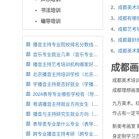
2、
成都美术
▪
书法培训
3、
成都有哪
▪
编导培训
4、
成都艺考
5、
成都最好
播音主持专业院校排名分数线（播音主持专业院校排名分数线是多少）

6、
成都美术
音乐专业就业几率（音乐专业生就业方向）

成都画
播音主持艺考培训机构哪家好（播音主持艺考培训机构哪家好花溪区）

北京播音主持培训学校（北京的播音主持学校）

成都美术培
学播音主持是否好就业（学播音主持好就业吗?）

成都理想画
2024表导专业哪些学校有（导表专业艺考考什么）

九方美术。
粤语播音主持就业方向女生（粤语播音专业）

作占有一定
播音与主持研究生就业方向（播音与主持研究生研究方向）

表导类专业是什么专业（表导系毕业方向）

新美考画室
跨专业播音主持考研（跨专业播音主持考研方向）

身定制学习