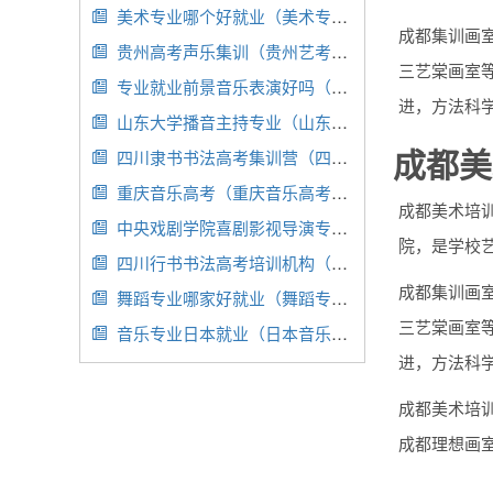
美术专业哪个好就业（美术专业哪个就业前景好）

成都集训画
贵州高考声乐集训（贵州艺考声乐）

三艺棠画室
专业就业前景音乐表演好吗（音乐表演专业就业形势）

进，方法科
山东大学播音主持专业（山东大学播音主持专业怎么样）

成都美
四川隶书书法高考集训营（四届隶书展获奖作品）

重庆音乐高考（重庆音乐高考培训）

成都美术培训
中央戏剧学院喜剧影视导演专业（中央戏剧学院电影电视系影视编导）

院，是学校
四川行书书法高考培训机构（四川书法集训学校）

成都集训画
舞蹈专业哪家好就业（舞蹈专业哪家好就业呢）

三艺棠画室
音乐专业日本就业（日本音乐专业读大学）

进，方法科
成都美术培
成都理想画