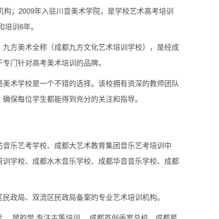
机构；2009年入驻川音美术学院，是学校艺术高考培训
和培训6年。
。九方美术全称（成都九方文化艺术培训学校），是经成
下专门针对高考美术培训的品牌。
塔美术学校是一个不错的选择。该校拥有资深的教师团队
，确保每位学生都能得到充分的关注和指导。
坊音乐艺考学校、成都大艺术教育集团音乐艺考培训中
培训学校、成都水木音乐学校、成都华音音乐学校、成都
区民政局、双流区民政局备案的专业艺术培训机构。
 。琴韵堂·专注古筝培训 。成都首创画室总校。成都星