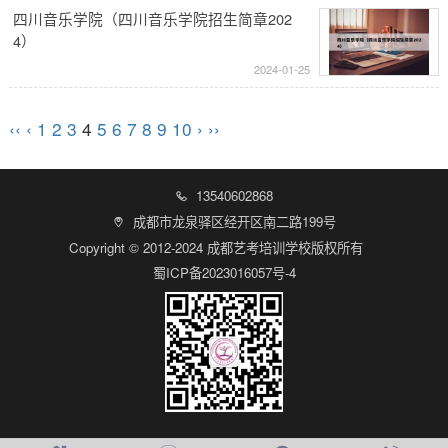
四川音乐学院（四川音乐学院招生简章202
4）
2024-01-25
‹‹
‹
1
2
3
4
5
6
7
8
9
10
›
››
13540602868

成都市龙泉驿区经开区南二路199号

Copyright © 2012-2024 成都艺考培训学校版权所有
蜀ICP备2023016057号-4