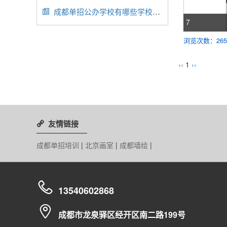
成都单招公办学校有哪些学校好（成都单招公办学校排行榜）

7
浏览次数：265
‹‹
1
››
友情链接

成都单招培训
|
北京画室
|
成都墙绘
|

13540602868

成都市龙泉驿区经开区南二路199号