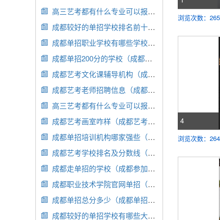
高三艺考都有什么专业可以报（高三报考艺术生来得及吗）

浏览次数：265
成都较好的单招学校排名前十（成都单招大学排行榜）

成都单招职业学校有哪些学校好（成都单招学校有那些）

成都单招200分的学校（成都单招多少分录取分数线）

成都艺考文化课辅导机构（成都艺考文化课辅导机构有哪些）

成都艺考老师招聘信息（成都艺考学校招聘）

高三艺考都有什么专业可以报（高三艺考都有什么专业可以报名）

4
成都艺考画室咋样（成都艺考画室光华校区）

成都单招培训机构哪家强些（成都单招培训机构哪个好）

浏览次数：264
成都艺考学校排名及分数线（成都艺考学校排名及分数线表）

成都走单招的学校（成都参加单招的学校）

成都职业技术学院官网单招（四川成都职业技术学院官网单招）

成都单招总分多少（成都单招总分多少分2024年）

成都较好的单招学校有哪些大学（成都最好的单招学校排名）
