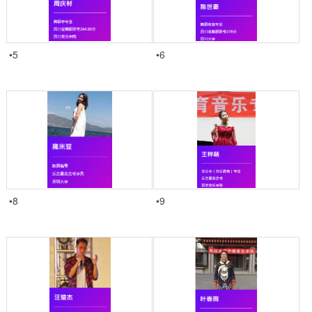
•5
•6
•8
•9