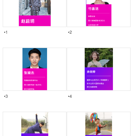
•1
•2
•3
•4